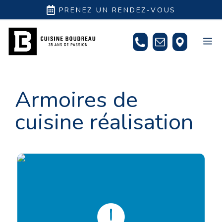
Aller
PRENEZ UN RENDEZ-VOUS
au
contenu
M
Armoires de
cuisine réalisation