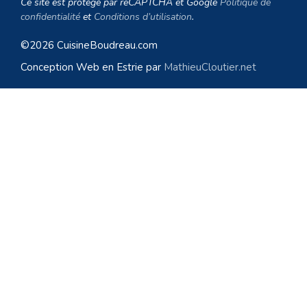
Ce site est protégé par reCAPTCHA et Google
Politique de
confidentialité
et
Conditions d’utilisation
.
©2026 CuisineBoudreau.com
Conception Web en Estrie par
MathieuCloutier.net